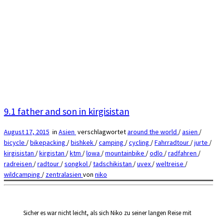
9.1 father and son in kirgisistan
August 17, 2015
in
Asien
verschlagwortet
around the world
/
asien
/
bicycle
/
bikepacking
/
bishkek
/
camping
/
cycling
/
Fahrradtour
/
jurte
/
kirgisistan
/
kirgistan
/
ktm
/
lowa
/
mountainbike
/
odlo
/
radfahren
/
radreisen
/
radtour
/
songkol
/
tadschikistan
/
uvex
/
weltreise
/
wildcamping
/
zentralasien
von
niko
Sicher es war nicht leicht, als sich Niko zu seiner langen Reise mit