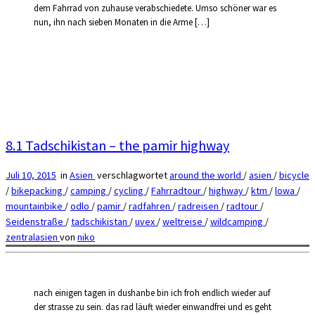
dem Fahrrad von zuhause verabschiedete. Umso schöner war es
nun, ihn nach sieben Monaten in die Arme […]
8.1 Tadschikistan – the pamir highway
Juli 10, 2015
in
Asien
verschlagwortet
around the world
/
asien
/
bicycle
/
bikepacking
/
camping
/
cycling
/
Fahrradtour
/
highway
/
ktm
/
lowa
/
mountainbike
/
odlo
/
pamir
/
radfahren
/
radreisen
/
radtour
/
Seidenstraße
/
tadschikistan
/
uvex
/
weltreise
/
wildcamping
/
zentralasien
von
niko
nach einigen tagen in dushanbe bin ich froh endlich wieder auf
der strasse zu sein. das rad läuft wieder einwandfrei und es geht