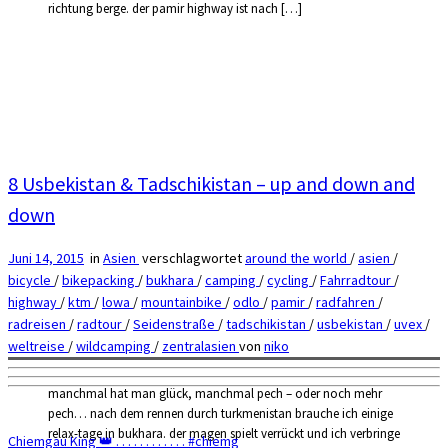
richtung berge. der pamir highway ist nach […]
8 Usbekistan & Tadschikistan – up and down and
down
Juni 14, 2015
in
Asien
verschlagwortet
around the world
/
asien
/
bicycle
/
bikepacking
/
bukhara
/
camping
/
cycling
/
Fahrradtour
/
highway
/
ktm
/
lowa
/
mountainbike
/
odlo
/
pamir
/
radfahren
/
radreisen
/
radtour
/
Seidenstraße
/
tadschikistan
/
usbekistan
/
uvex
/
weltreise
/
wildcamping
/
zentralasien
von
niko
manchmal hat man glück, manchmal pech – oder noch mehr
pech… nach dem rennen durch turkmenistan brauche ich einige
relax-tage in bukhara. der magen spielt verrückt und ich verbringe
Chiemgau King 👑 . . . . . . . . . . . . #chiemg