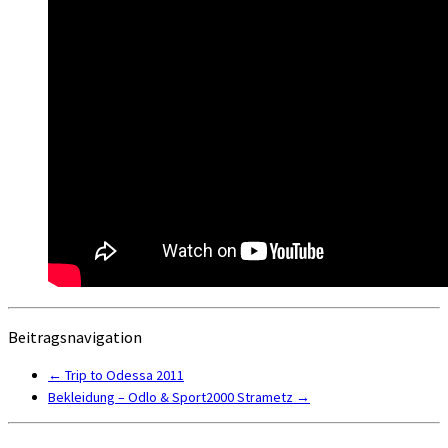
Beitragsnavigation
←
Trip to Odessa 2011
Bekleidung – Odlo & Sport2000 Strametz
→