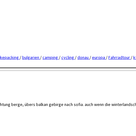
ikepacking
/
bulgarien
/
camping
/
cycling
/
donau
/
europa
/
Fahrradtour
/
k
chtung berge, übers balkan gebirge nach sofia. auch wenn die winterlandsc