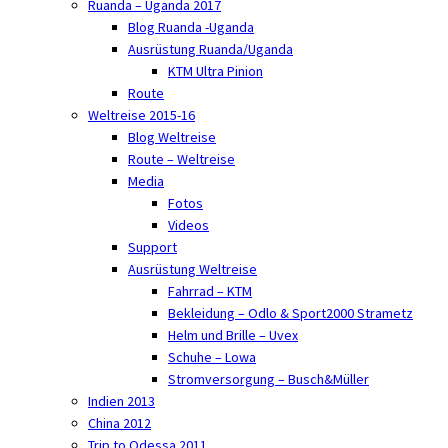
Ruanda – Uganda 2017
Blog Ruanda -Uganda
Ausrüstung Ruanda/Uganda
KTM Ultra Pinion
Route
Weltreise 2015-16
Blog Weltreise
Route – Weltreise
Media
Fotos
Videos
Support
Ausrüstung Weltreise
Fahrrad – KTM
Bekleidung – Odlo & Sport2000 Strametz
Helm und Brille – Uvex
Schuhe – Lowa
Stromversorgung – Busch&Müller
Indien 2013
China 2012
Trip to Odessa 2011