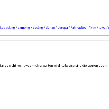
ikepacking
/
camping
/
cycling
/
donau
/
europa
/
Fahrradtour
/
ktm
/
lowa
/
angs nicht recht was mich erwarten wird. teilweise sind die spuren des kri