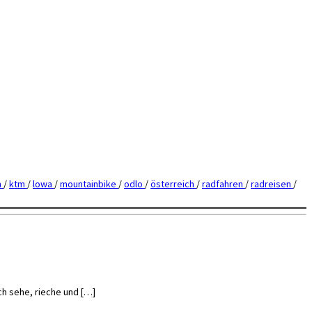
h
/
ktm
/
lowa
/
mountainbike
/
odlo
/
österreich
/
radfahren
/
radreisen
/
ch sehe, rieche und […]