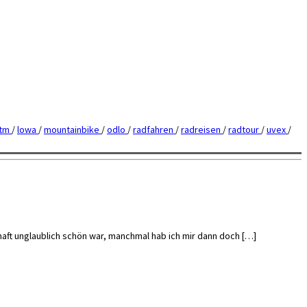
tm
/
lowa
/
mountainbike
/
odlo
/
radfahren
/
radreisen
/
radtour
/
uvex
/
haft unglaublich schön war, manchmal hab ich mir dann doch […]