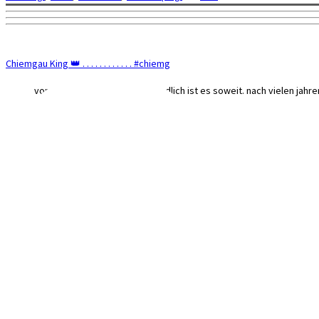
Chiemgau King 👑 . . . . . . . . . . . . #chiemg
von daheim bis nach hause endlich ist es soweit. nach vielen jahren