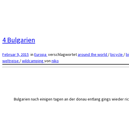
4 Bulgarien
Februar 9, 2015
in
Europa
verschlagwortet
around the world
/
bicycle
/
b
weltreise
/
wildcamping
von
niko
Bulgarien nach einigen tagen an der donau entlang gings wieder ri