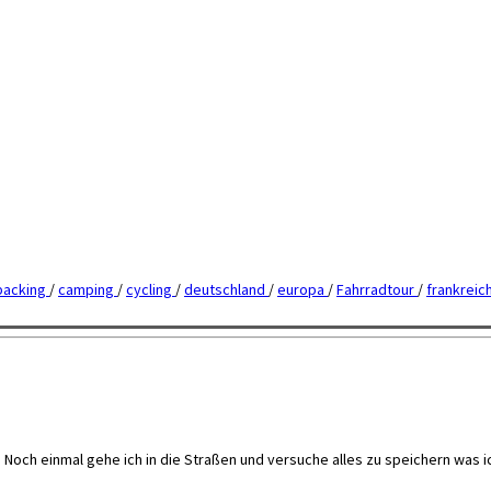
packing
/
camping
/
cycling
/
deutschland
/
europa
/
Fahrradtour
/
frankreic
. Noch einmal gehe ich in die Straßen und versuche alles zu speichern was i