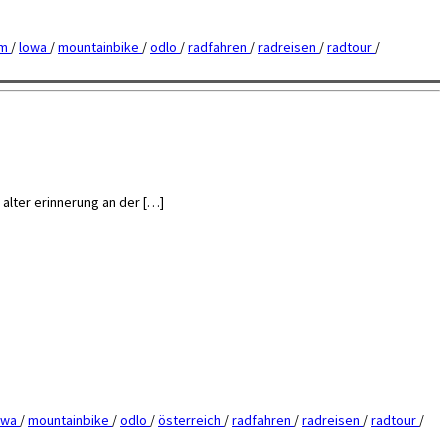
tm
/
lowa
/
mountainbike
/
odlo
/
radfahren
/
radreisen
/
radtour
/
 alter erinnerung an der […]
owa
/
mountainbike
/
odlo
/
österreich
/
radfahren
/
radreisen
/
radtour
/