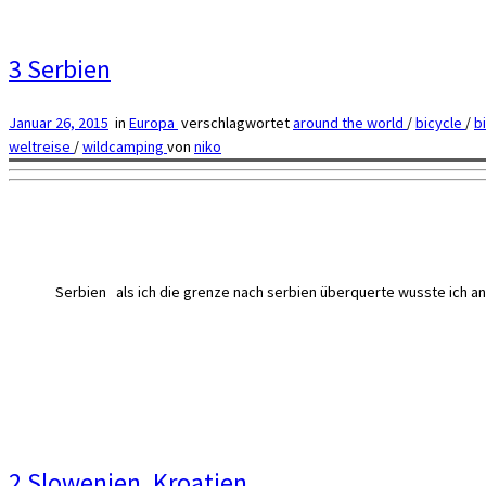
3 Serbien
Januar 26, 2015
in
Europa
verschlagwortet
around the world
/
bicycle
/
b
weltreise
/
wildcamping
von
niko
Serbien als ich die grenze nach serbien überquerte wusste ich anf
2 Slowenien, Kroatien