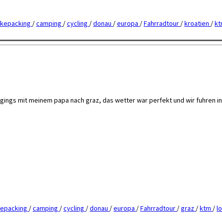
ikepacking
/
camping
/
cycling
/
donau
/
europa
/
Fahrradtour
/
kroatien
/
k
gings mit meinem papa nach graz, das wetter war perfekt und wir fuhren in
kepacking
/
camping
/
cycling
/
donau
/
europa
/
Fahrradtour
/
graz
/
ktm
/
l