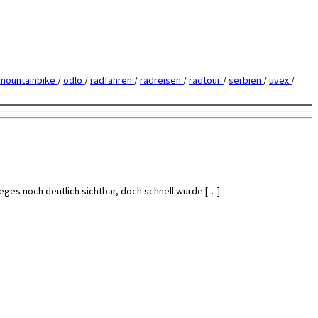
mountainbike
/
odlo
/
radfahren
/
radreisen
/
radtour
/
serbien
/
uvex
/
eges noch deutlich sichtbar, doch schnell wurde […]