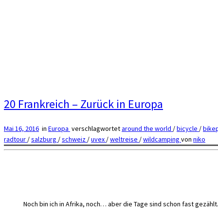
20 Frankreich – Zurück in Europa
Mai 16, 2016
in
Europa
verschlagwortet
around the world
/
bicycle
/
bike
radtour
/
salzburg
/
schweiz
/
uvex
/
weltreise
/
wildcamping
von
niko
Noch bin ich in Afrika, noch… aber die Tage sind schon fast gezählt