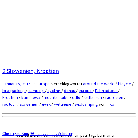
2 Slowenien, Kroatien
Januar 15, 2015
in
Europa
verschlagwortet
around the world
/
bicycle
/
bikepacking
/
camping
/
cycling
/
donau
/
europa
/
Fahrradtour
/
kroatien
/
ktm
/
lowa
/
mountainbike
/
odlo
/
radfahren
/
radreisen
/
radtour
/
slowenien
/
uvex
/
weltreise
/
wildcamping
von
niko
Chiemgau King 👑 . . . . . . . . . . . . #chiemg
von österreich nach kroatien nach ein paar tage bei meiner