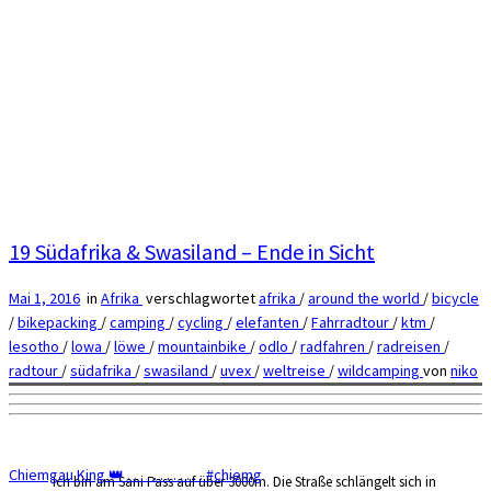
19 Südafrika & Swasiland – Ende in Sicht
Mai 1, 2016
in
Afrika
verschlagwortet
afrika
/
around the world
/
bicycle
/
bikepacking
/
camping
/
cycling
/
elefanten
/
Fahrradtour
/
ktm
/
lesotho
/
lowa
/
löwe
/
mountainbike
/
odlo
/
radfahren
/
radreisen
/
radtour
/
südafrika
/
swasiland
/
uvex
/
weltreise
/
wildcamping
von
niko
Chiemgau King 👑 . . . . . . . . . . . . #chiemg
Ich bin am Sani Pass auf über 3000m. Die Straße schlängelt sich in