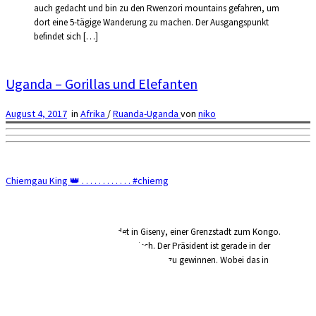
auch gedacht und bin zu den Rwenzori mountains gefahren, um
dort eine 5-tägige Wanderung zu machen. Der Ausgangspunkt
befindet sich […]
Uganda – Gorillas und Elefanten
August 4, 2017
in
Afrika
/
Ruanda-Uganda
von
niko
Chiemgau King 👑 . . . . . . . . . . . . #chiemg
Der Kongo-Nil-Trail endet in Giseny, einer Grenzstadt zum Kongo.
Es ist staubig, laut und hektisch. Der Präsident ist gerade in der
Stadt und versucht Wählerstimmen zu gewinnen. Wobei das in
[…]